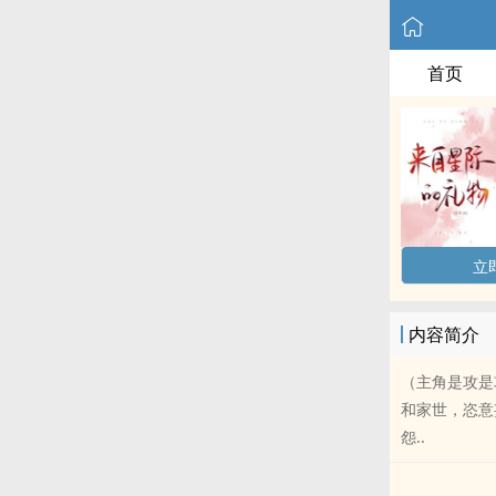
首页
立
内容简介
（主角是攻是
和家世，恣意
怨..