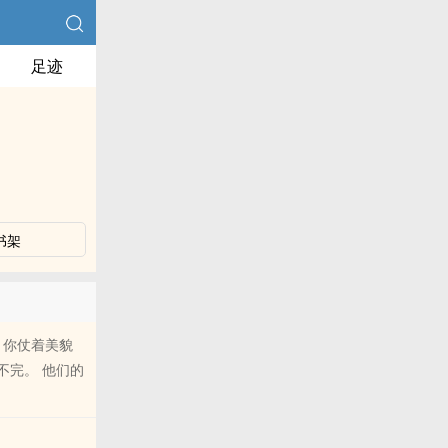
足迹
书架
 你仗着美貌
不完。 他们的