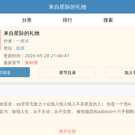
来自星际的礼物
分类
排行
搜索
来自星际的礼物
作者：
一尾羊
类别：
耽美
2026-05-28 21:40:47
更新时间：
最新章节：
第80章
即阅读
章节目录
加入
攻是攻，xp非常无敌之小众慎入慎入慎入不喜更是勿入） 你是一个渣A。
妄为，纵情人生，从不主动，从不负责。 被你抛弃的aabboo十只手都数
展开全部