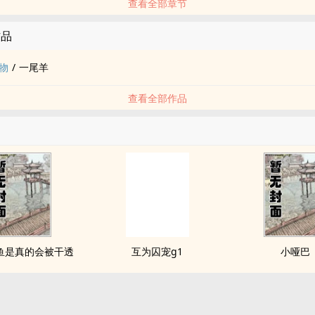
查看全部章节
作品
物
/
一尾羊
查看全部作品
鱼是真的会被干透
互为囚宠g1
小哑巴