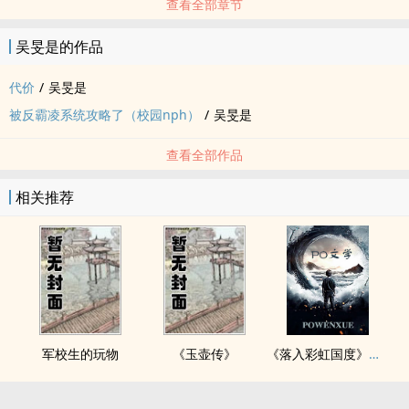
查看全部章节
吴旻是的作品
代价
/
吴旻是
被反霸凌系统攻略了（校园nph）
/
吴旻是
查看全部作品
相关推荐
军校生的玩物
《玉壶传》
《落入彩虹国度》穿越+西幻+言情