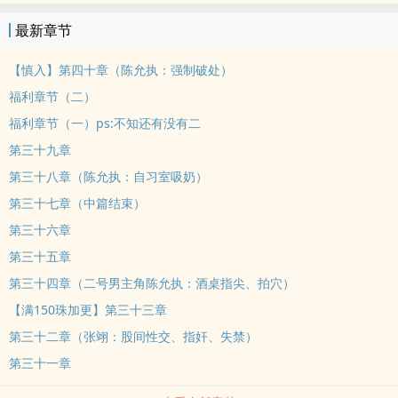
抵源于幼时的我对大人口中的所谓大道理的敬畏之心，或许是因为家
最新章节
里人很少和我说什么大道理。在这里，你将看到：白切黑的心机疯
狗、被狠狠打脸后强制爱的高岭之花……np，
【慎入】第四十章（陈允执：强制破处）
福利章节（二）
福利章节（一）ps:不知还有没有二
第三十九章
第三十八章（陈允执：自习室吸奶）
第三十七章（中篇结束）
第三十六章
第三十五章
第三十四章（二号男主角陈允执：酒桌指尖、拍穴）
【满150珠加更】第三十三章
第三十二章（张翊：股间性交、指奸、失禁）
第三十一章