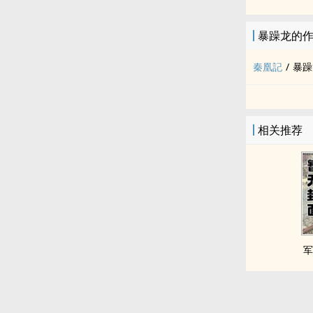
暴躁龙的
秦凰記
/
暴躁
相关推荐
军