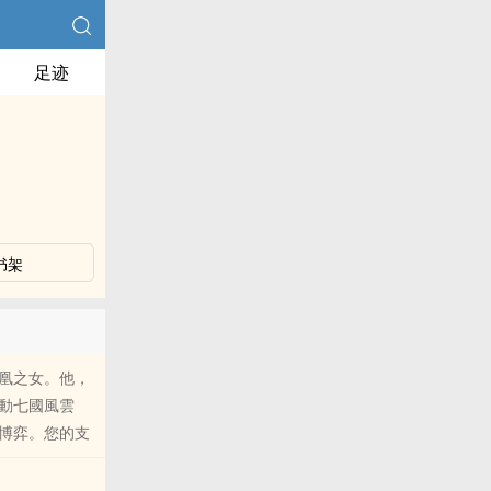
足迹
书架
凰之女。他，
動七國風雲
博弈。您的支