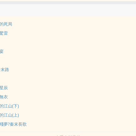
的死局
驚雷
宴
·末路
星辰
無衣
的江山(下)
的江山(上)
殘夢?秦末長歌