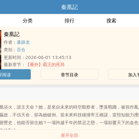
秦凰記
分类
排行
搜索
秦凰記
作者：
暴躁龙
类别：
百合
2026-06-01 13:45:13
更新时间：
最新章节：
【番外】霸王的死局
即阅读
章节目录
加入
凰浴火，誰主天命？她，是來自未來的時空觀察者，墜落戰國，被視作鳳
贏政，不信天命，卻為她破例。當未來科技碰撞帝王權謀，當預知能力攪
變歷史，他能否留住她？一場跨越千年的禁忌之戀，一場顛覆天下的血色
作的動力。
展开全部