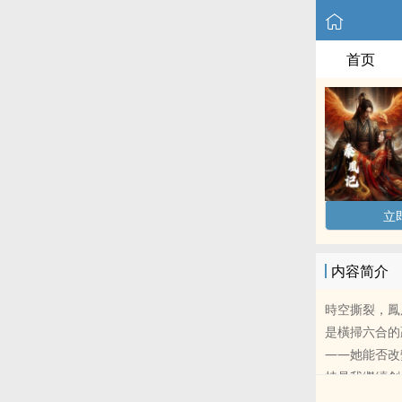
首页
立
内容简介
時空撕裂，鳳
是橫掃六合的
——她能否改
持是我繼續創