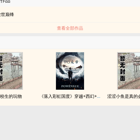
的作品
嗷世巅锋
查看全部作品
校生的玩物
《落入彩虹国度》穿越+西幻+言情
涩涩小鱼是真的