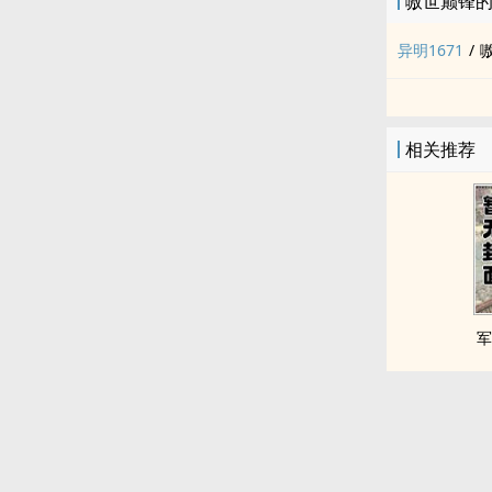
嗷世巅锋
异明1671
/
相关推荐
军