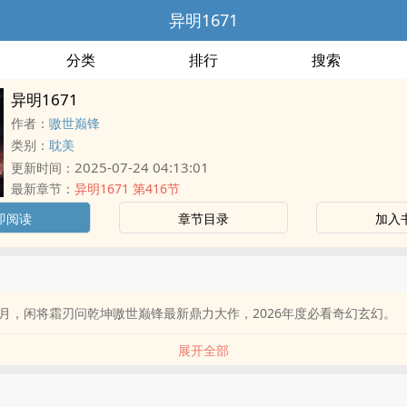
异明1671
分类
排行
搜索
异明1671
作者：
嗷世巅锋
类别：
耽美
2025-07-24 04:13:01
更新时间：
最新章节：
异明1671 第416节
即阅读
章节目录
加入
月，闲将霜刃问乾坤嗷世巅锋最新鼎力大作，2026年度必看奇幻玄幻。
展开全部