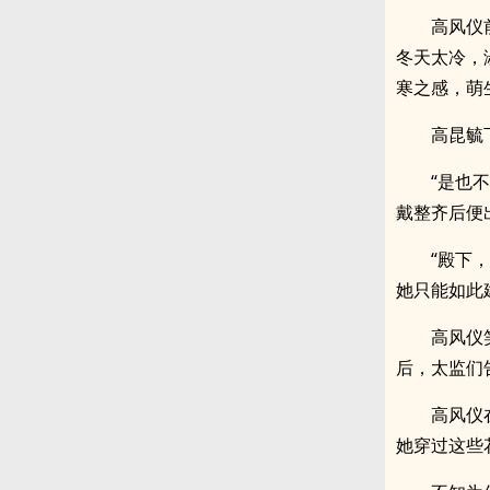
高风仪
冬天太冷，
寒之感，萌
高昆毓
“是也
戴整齐后便
“殿下
她只能如此
高风仪
后，太监们
高风仪
她穿过这些