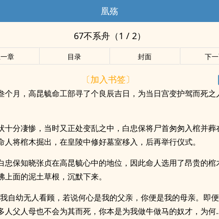
凰殇
67不系舟（1 / 2）
上一章
目录
封面
下一
〔加入书签〕
叁个月，高昆毓命工部寻了个良辰吉日，为当日宫变护驾而死之
状十分凄惨，当时又正处变乱之中，白忠保将尸首匆匆入棺并葬
命人将棺木掘出，在皇陵中修好墓室移入，后再举行仪式。
白忠保知晓张贞在高昆毓心中的地位，因此命人选用了昂贵的棺
拂上面的泥土草根，沉默下来。
“我自幼无人看顾，若说何心是我的父亲，你便是我的母亲。即
多人父人母也不会为其而死，你本是为我做牛做马的奴才，为何