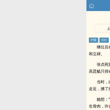
继位后
和立碑。
张贞死
高昆毓只得
当时，
走近，拂了
她想：
生骨肉，许