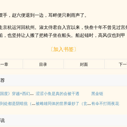
摆手，赵六便退到一边，耳畔便只剩雨声了。
走京杭运河回杭州。淑太侍君自入宫以来，快叁十年不曾见过宫
船，也坚持让人搬了把椅子坐在船头。船起锚时，高风仪也到甲
〔加入书签〕
上一章
目录
封面
下一
推荐
《落入彩虹国度》穿越+西幻+言情
涩涩小鱼是真的会被干透
黑金链
救命！这里到处都是阴暗批（西幻NPH）
被雌雄同体的世界爆炒了（玄幻nph）
有伞不打雨夜花
小说