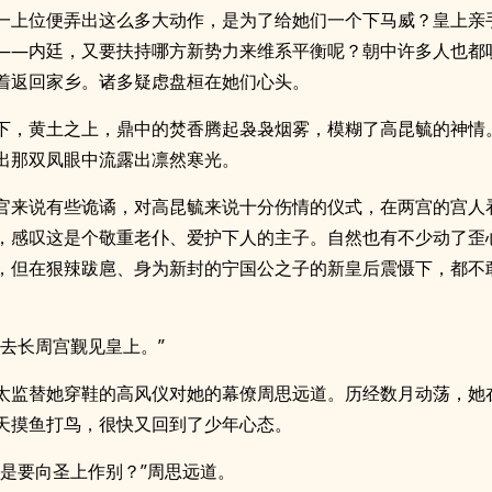
一上位便弄出这么多大动作，是为了给她们一个下马威？皇上亲
——内廷，又要扶持哪方新势力来维系平衡呢？朝中许多人也都
着返回家乡。诸多疑虑盘桓在她们心头。
下，黄土之上，鼎中的焚香腾起袅袅烟雾，模糊了高昆毓的神情
出那双凤眼中流露出凛然寒光。
官来说有些诡谲，对高昆毓来说十分伤情的仪式，在两宫的宫人
，感叹这是个敬重老仆、爱护下人的主子。自然也有不少动了歪
，但在狠辣跋扈、身为新封的宁国公之子的新皇后震慑下，都不
要去长周宫觐见皇上。”
太监替她穿鞋的高风仪对她的幕僚周思远道。历经数月动荡，她
天摸鱼打鸟，很快又回到了少年心态。
可是要向圣上作别？”周思远道。