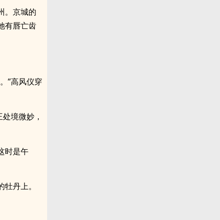
州。京城的
她有唇亡齿
。”高风仪穿
王处境微妙，
这时是午
的牡丹上。