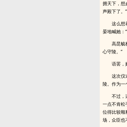
拥天下，想
声殿下了。”
这么想
晏地喊她：
高昆毓
心守陵。”
语罢，
这次仪
陵。作为一
不过，
一点不肯松
位得比较顺
场，众臣也