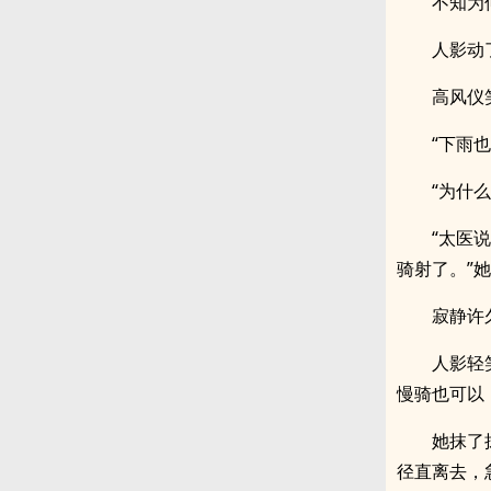
不知为
人影动
高风仪
“下雨
“为什么
“太医
骑射了。”
寂静许
人影轻
慢骑也可以
她抹了
径直离去，