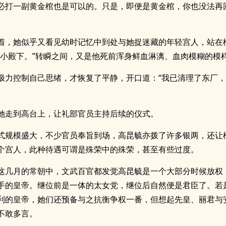
必打一副黄金棺也是可以的。只是，即便是黄金棺，你也没法再
着，她似乎又看见幼时记忆中到处与她捉迷藏的年轻宫人，站在
“小殿下。”转瞬之间，又是他死前浑身鲜血淋漓、血肉模糊的模
极力控制自己思绪，才恢复了平静，开口道：“我已清理了东厂
她走到高台上，让礼部官员主持后续的仪式。
式规模盛大，不少官员奉旨到场，高昆毓亦拨了许多银两，还让
个宫人，此种待遇可谓是殊荣中的殊荣，甚至有些过度。
这几月的常朝中，文武百官都发觉高昆毓是一个大部分时候放权
手的皇帝。继位前是一体的太女党，继位后自然便是君臣了。若
利的皇帝，她们还预备与之抗衡争权一番，但想起先皇、丽君与
不敢多言。