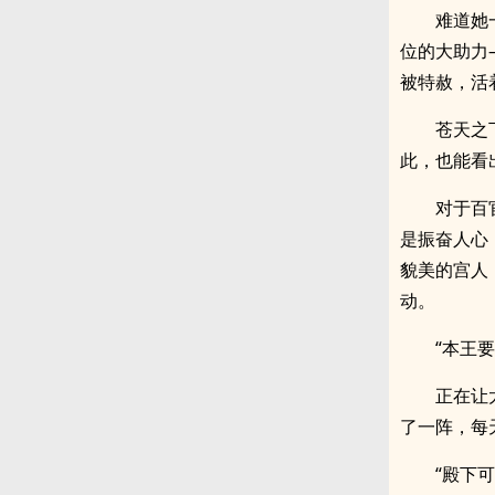
难道她
位的大助力
被特赦，活
苍天之
此，也能看
对于百
是振奋人心
貌美的宫人
动。
“本王
正在让
了一阵，每
“殿下