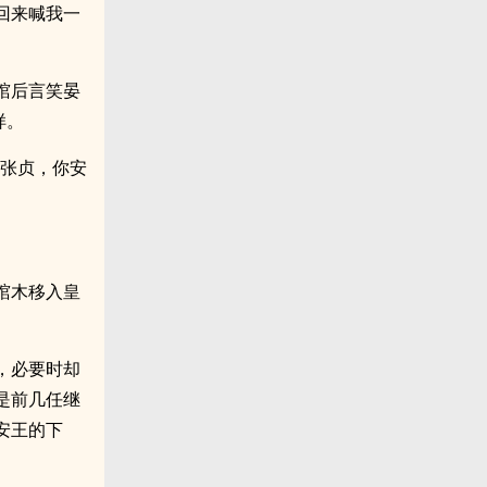
回来喊我一
棺后言笑晏
样。
，张贞，你安
棺木移入皇
，必要时却
是前几任继
安王的下