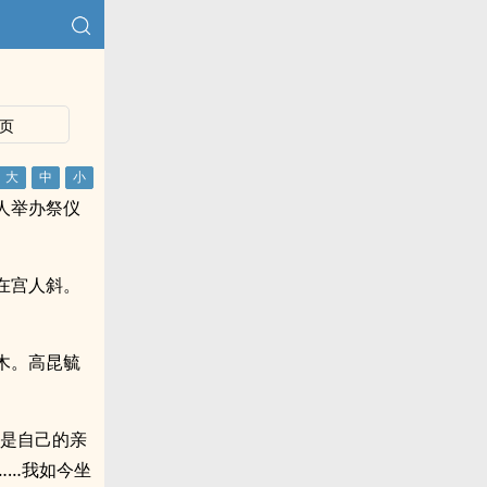
页
人举办祭仪
在宫人斜。
木。高昆毓
便是自己的亲
……我如今坐