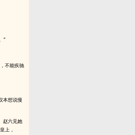
。”
行，不能疾驰
仪本想说慢
。赵六见她
“皇上，