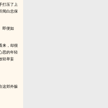
手打压了上
听闻白忠保
。即便如
看来，却很
心思的年轻
敢轻举妄
在这郊外躲