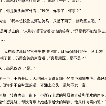
何，高风仪不想再往前走了。她唤了一声，“皇姐。”
了，似是侧头向窗外看，“风仪，你来了，何事？”
笑道：“我本想找您去河边骑马，只是下雨了，就晚些去吧。”
也是可以去的，”人影的话语含着淡淡的笑意，“只是我不能陪你去
？”
说，我在除夕那日的宫变里伤得很重，日后恐怕只能坐于马上缓
她顿了顿，仍用含笑的声音道，“真是庸医，是不是？”
久，高风仪道：“是。”
笑一声，不再开口，天地间只听得见细小的雨声和翻书声。高风
，但许多不合时宜的话一齐涌上心头，最终不发一言。
抹脸，转身离去，留下一串渐行渐远的鞋履踏青砖和雨水的声响
急忙想提醒，却没有跟上她越来越快的脚步。他只好向窗内道：