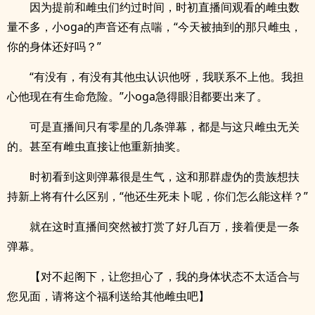
因为提前和雌虫们约过时间，时初直播间观看的雌虫数
量不多，小oga的声音还有点喘，“今天被抽到的那只雌虫，
你的身体还好吗？”
“有没有，有没有其他虫认识他呀，我联系不上他。我担
心他现在有生命危险。”小oga急得眼泪都要出来了。
可是直播间只有零星的几条弹幕，都是与这只雌虫无关
的。甚至有雌虫直接让他重新抽奖。
时初看到这则弹幕很是生气，这和那群虚伪的贵族想扶
持新上将有什么区别，“他还生死未卜呢，你们怎么能这样？”
就在这时直播间突然被打赏了好几百万，接着便是一条
弹幕。
【对不起阁下，让您担心了，我的身体状态不太适合与
您见面，请将这个福利送给其他雌虫吧】