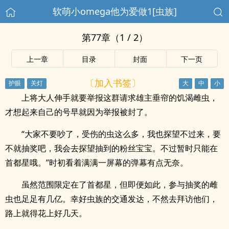
软萌小omega他为爱做1[虫族]
第77章（1 / 2）
上一章
目录
封面
下一页
〔加入书签〕
上将大人伸手就要举报这群请求雄主垂帘的饥渴雌虫，
才想起来自己的号早就因为举报被封了。
“大家不要吵了，受伤的虫这么多，我也探望不过来，要
不就抽奖吧，我会去探望抽到的粉丝宝宝。不过暂时只能在
首都星哦。”时初看着满满一屏幕的弹幕有点无奈。
虽然范围限定在了首都星，但即便如此，参与抽奖的雌
虫也足足有几亿。幸好虫族的交通发达，不然去拜访他们，
路上就得花上好几天。