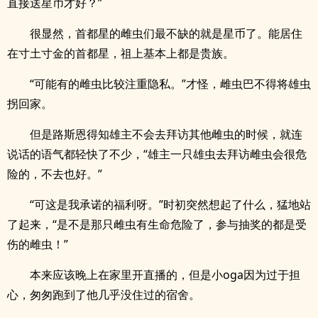
直接送星币才好？”
很显然，首都星的雌虫们最不缺的就是星币了。能居住
在寸土寸金的首都星，祖上基本上都是贵族。
“可能有的雌虫比较注重隐私。”才怪，雌虫巴不得将雄虫
拐回家。
但是路斯恩得知雄主不会去拜访其他雌虫的时候，就连
说话的语气都轻快了不少，“雄主一只雄虫去拜访雌虫会很危
险的，不去也好。”
“可这是我承诺的福利呀。”时初突然想起了什么，猛地站
了起来，“是不是那只雌虫有生命危险了，参与抽奖的都是受
伤的雌虫！”
本来应该晚上在家里开直播的，但是小oga因为过于担
心，匆匆跑到了他几乎没住过的宿舍。