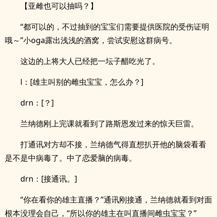
【亚雌也可以抽吗？】
“都可以的，不过抽到的宝宝们需要提供医院的受伤证明
哦～”小oga露出浅浅的酒窝，尝试安慰这群病号。
这边的上将大人已经把一坛子醋吃光了。
l：[雄主叫别的雌虫宝宝，怎么办？]
drn：[？]
兰纳德刚上完课就看到了路斯恩发过来的惊天巨雷。
打通讯对方却不接，兰纳德气得直想扒开他的脑袋看看
是不是中病毒了。中了恋爱脑的病毒。
drn：[接通讯。]
“你在看你的雄主直播？”通讯刚接通，兰纳德就看到对面
根本没理会自己，“所以你的雄主在叫直播间雌虫宝宝？”