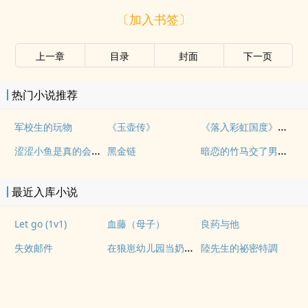
〔加入书签〕
上一章
目录
封面
下一页
热门小说推荐
《落入彩虹国度》穿越+西幻+言情
军校生的玩物
《玉壶传》
涩涩小鱼是真的会被干透
暗恋的竹马交了男朋友（bg，弯掰直，1v2）
黑金链
最近入库小说
Let go (1v1)
血藤（母子）
良药与他
在狼崽幼儿园当奶爸的日常
失效邮件
陸先生的祕密特調