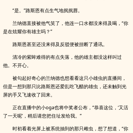
“是。”路斯恩有点生气地抿抿唇。
兰纳德直接被他气笑了，他连一口水都没来得及喝，“你
是在炫耀你有雄主吗？”
路斯恩甚至还没来得及反驳便被挂断了通讯。
清冷的紫眸难得的有点失落，他的雄主都没这样叫过
他。不开心。
被勾起好奇心的兰纳德也想看看这只小雄虫的直播间，
但是一想到那只比路斯恩还爱乱吃飞醋的雄虫，还未触到光
屏的手又飞速收了回来。
正在直播中的小oga也将中奖者公布，“恭喜这位，‘又活
了一天呢’，稍后请您把住址发给我。”
时初看着光屏上被系统抽到的那只雌虫，想了想道，“你