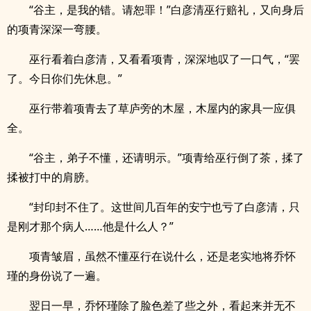
“谷主，是我的错。请恕罪！”白彦清巫行赔礼，又向身后
的项青深深一弯腰。
巫行看着白彦清，又看看项青，深深地叹了一口气，“罢
了。今日你们先休息。”
巫行带着项青去了草庐旁的木屋，木屋内的家具一应俱
全。
“谷主，弟子不懂，还请明示。”项青给巫行倒了茶，揉了
揉被打中的肩膀。
“封印封不住了。这世间几百年的安宁也亏了白彦清，只
是刚才那个病人……他是什么人？”
项青皱眉，虽然不懂巫行在说什么，还是老实地将乔怀
瑾的身份说了一遍。
翌日一早，乔怀瑾除了脸色差了些之外，看起来并无不