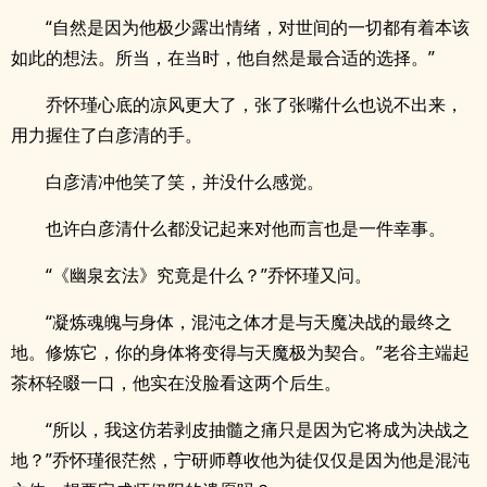
“自然是因为他极少露出情绪，对世间的一切都有着本该
如此的想法。所当，在当时，他自然是最合适的选择。”
乔怀瑾心底的凉风更大了，张了张嘴什么也说不出来，
用力握住了白彦清的手。
白彦清冲他笑了笑，并没什么感觉。
也许白彦清什么都没记起来对他而言也是一件幸事。
“《幽泉玄法》究竟是什么？”乔怀瑾又问。
“凝炼魂魄与身体，混沌之体才是与天魔决战的最终之
地。修炼它，你的身体将变得与天魔极为契合。”老谷主端起
茶杯轻啜一口，他实在没脸看这两个后生。
“所以，我这仿若剥皮抽髓之痛只是因为它将成为决战之
地？”乔怀瑾很茫然，宁研师尊收他为徒仅仅是因为他是混沌