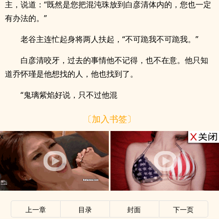
主，说道：“既然是您把混沌珠放到白彦清体内的，您也一定
有办法的。”
老谷主连忙起身将两人扶起，“不可跪我不可跪我。”
白彦清咬牙，过去的事情他不记得，也不在意。他只知
道乔怀瑾是他想找的人，他也找到了。
“鬼璃紫焰好说，只不过他混
〔加入书签〕
x
上一章
目录
封面
下一页