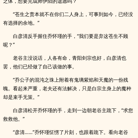
之体，想要完成师伊阳的遗愿吗？
“苍生之责本就不在你们二人身上，可事到如今，已经没
有选择的余地。”
白彦清反手握住乔怀瑾的手，“我们要是弃这苍生不顾
呢？”
老谷主没说话，人各有命，青阳剑宗也好，白彦清也
罢，他们已经做了自己该做的事。
“乔公子的混沌之珠上附着有鬼璃紫焰和天魔的一份残
魄。看起来严重，老夫还有法解决，只是白宗主身上的魔种
却是束手无策。”
白彦清松开乔怀瑾的手，走到一边朝老谷主跪下，“求您
救救他。”
“彦清……”乔怀瑾怔愣了片刻，也跟着跪下。看向老谷