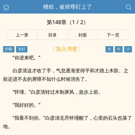
糟糕，被师尊盯上了
第148章（1 / 2）
上一章
目录
封面
下一页
〔加入书签〕
“你进来吧。”
白彦清这才收了手，气息逐渐变得平和才踏上木阶。之
前还进不去的屏障不知什么时候消失了。
“怀瑾。”白彦清转过木制屏风，急步上前。
“我好好的。”
“我看不到你。”白彦清见乔怀瑾醒了，心里的石头也落了
地。