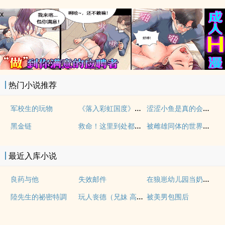
x
热门小说推荐
《落入彩虹国度》穿越+西幻+言情
涩涩小鱼是真的会被干透
军校生的玩物
救命！这里到处都是阴暗批（西幻NPH）
被雌雄同体的世界爆炒了（玄幻nph）
黑金链
最近入库小说
在狼崽幼儿园当奶爸的日常
良药与他
失效邮件
玩人丧德（兄妹 高H）
陸先生的祕密特調
被美男包围后