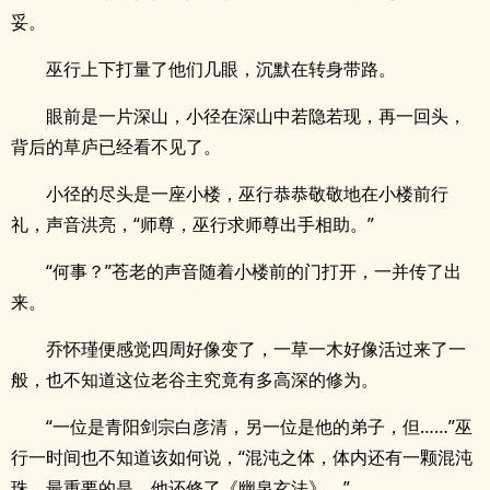
妥。
巫行上下打量了他们几眼，沉默在转身带路。
眼前是一片深山，小径在深山中若隐若现，再一回头，
背后的草庐已经看不见了。
小径的尽头是一座小楼，巫行恭恭敬敬地在小楼前行
礼，声音洪亮，“师尊，巫行求师尊出手相助。”
“何事？”苍老的声音随着小楼前的门打开，一并传了出
来。
乔怀瑾便感觉四周好像变了，一草一木好像活过来了一
般，也不知道这位老谷主究竟有多高深的修为。
“一位是青阳剑宗白彦清，另一位是他的弟子，但……”巫
行一时间也不知道该如何说，“混沌之体，体内还有一颗混沌
珠，最重要的是，他还修了《幽泉玄法》。”