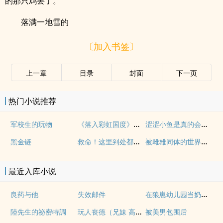
的那只鸡罢了。
落满一地雪的
〔加入书签〕
上一章
目录
封面
下一页
热门小说推荐
《落入彩虹国度》穿越+西幻+言情
涩涩小鱼是真的会被干透
军校生的玩物
救命！这里到处都是阴暗批（西幻NPH）
被雌雄同体的世界爆炒了（玄幻nph）
黑金链
最近入库小说
在狼崽幼儿园当奶爸的日常
良药与他
失效邮件
玩人丧德（兄妹 高H）
陸先生的祕密特調
被美男包围后