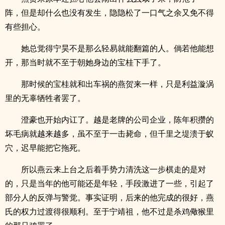
阵，但是却什么也没有发生，隐隐松了一口气之余又免不得
有些担心。
她总觉得宁昊不是那么轻易就能翻篇的人。倘若他能想
开，那当时就不至于朝她身边的宝桂下手了。
那时候的宝桂就和出车祸的燕贺来一样，只是利益漩涡
里的无辜牺牲者罢了。
澄豪也开始内讧了。越是老牌的公司企业，陈年积攒的
坏毛病就越来越多，虽不至于一击毙命，但千里之堤溃于蚁
穴，迟早能把它拖死。
所以燕云来上台之后着手势力清洗这一步棋走的是对
的，只是当年的他可能还是年轻，手段激进了一些，引起了
部分人的反弹与警觉。事实证明，后来的他完成的很好，燕
氏的权力过渡得很顺利。至于宁靖祖，他不过是杀鸡儆猴里