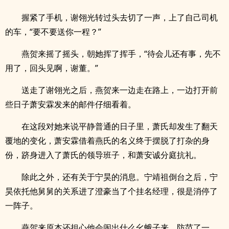
握紧了手机，谢翎光转过头去切了一声，上了自己司机
的车，“要不要送你一程？”
燕贺来摇了摇头，朝她挥了挥手，“待会儿还有事，先不
用了，回头见啊，谢董。”
送走了谢翎光之后，燕贺来一边走在路上，一边打开前
些日子萧安霖发来的邮件仔细看着。
在这段对她来说平静普通的日子里，萧氏却发生了翻天
覆地的变化，萧安霖借着燕氏的名义终于摆脱了打杂的身
份，跻身进入了萧氏的领导班子，和萧安诚分庭抗礼。
除此之外，还有关于宁昊的消息。宁靖祖倒台之后，宁
昊依托他舅舅的关系进了澄豪当了个挂名经理，很是消停了
一阵子。
燕贺来原本还担心他会闹出什么幺蛾子来，防范了一