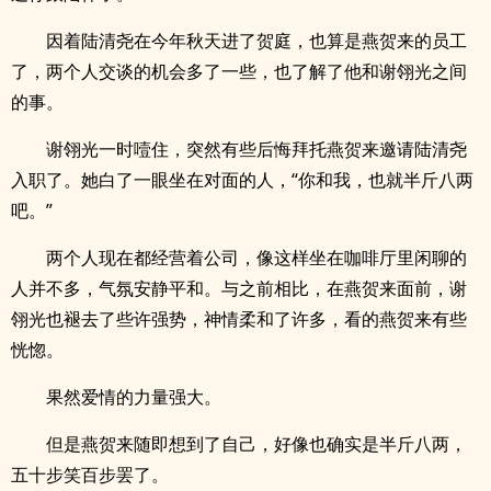
因着陆清尧在今年秋天进了贺庭，也算是燕贺来的员工
了，两个人交谈的机会多了一些，也了解了他和谢翎光之间
的事。
谢翎光一时噎住，突然有些后悔拜托燕贺来邀请陆清尧
入职了。她白了一眼坐在对面的人，“你和我，也就半斤八两
吧。”
两个人现在都经营着公司，像这样坐在咖啡厅里闲聊的
人并不多，气氛安静平和。与之前相比，在燕贺来面前，谢
翎光也褪去了些许强势，神情柔和了许多，看的燕贺来有些
恍惚。
果然爱情的力量强大。
但是燕贺来随即想到了自己，好像也确实是半斤八两，
五十步笑百步罢了。