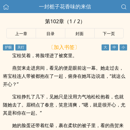
一封栀子花香味的来信
第102章（1 / 2）
上一章
目录
封面
下一页
〔加入书签〕
宝桂笑着，将脸埋进了被窝里。
燕贺来走进房间，看见的便是眼前这一幕。她走过去，
将宝桂连人带被都抱在了一起，俯身在她耳边说道，“就这么
开心？”
宝桂挣扎了几下，见她只是没用力气地松松抱着，也就
随她去了。眉梢点了春意，笑意清爽，“嗯，就是很开心，尤
其是和你在一起。”
她的脸蛋还带着红晕，裹在柔软的被子里，看的燕贺来