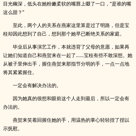
目光幽深，低头在她粉嫩柔软的嘴唇上啜了一口，“是谁的嘴
这么甜？”
至此，两个人的关系在燕家这里算是过了明路，但是宝
桂却因此想到了自己，想到那个她早已断绝关系的家庭。
毕业后从事演艺工作，本就违背了父母的意愿，如果再
让她们知道自己和燕贺来在一起了……宝桂有些不敢深想。她
从被子里伸出手，握住燕贺来那指节分明的手，一点一点地
将其紧紧握住。
一定会有解决办法的。
因为她真的很想和眼前这个人走到最后，所以一定会有
办法的。
燕贺来笑着回握住她的手，用温热的掌心轻轻捏了捏以
示抚慰。