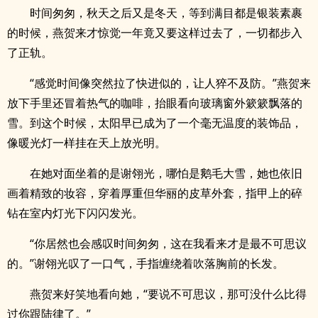
时间匆匆，秋天之后又是冬天，等到满目都是银装素裹
的时候，燕贺来才惊觉一年竟又要这样过去了，一切都步入
了正轨。
“感觉时间像突然拉了快进似的，让人猝不及防。”燕贺来
放下手里还冒着热气的咖啡，抬眼看向玻璃窗外簌簌飘落的
雪。到这个时候，太阳早已成为了一个毫无温度的装饰品，
像暖光灯一样挂在天上放光明。
在她对面坐着的是谢翎光，哪怕是鹅毛大雪，她也依旧
画着精致的妆容，穿着厚重但华丽的皮草外套，指甲上的碎
钻在室内灯光下闪闪发光。
“你居然也会感叹时间匆匆，这在我看来才是最不可思议
的。”谢翎光叹了一口气，手指缠绕着吹落胸前的长发。
燕贺来好笑地看向她，“要说不可思议，那可没什么比得
过你跟陆律了。”