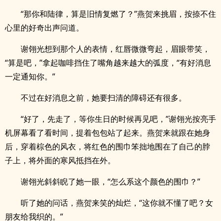
“那你和陆律，算是旧情复燃了？”燕贺来挑眉，按捺不住
心里的好奇出声问道。
谢翎光想到那个人的表情，红唇微微弯起，眉眼带笑，
“算是吧，”拿起咖啡挡住了嘴角越来越大的弧度，“有好消息
一定通知你。”
不过在好消息之前，她要扫清的障碍还有很多。
“好了，先走了，等你生日的时候再见吧，”谢翎光按亮手
机屏幕看了看时间，提着包包站了起来。燕贺来就跟在她身
后，穿着棕色的风衣，将红色的围巾笨拙地围在了自己的脖
子上，将外面的寒风抵挡在外。
谢翎光斜斜睨了她一眼，“怎么系这个颜色的围巾？”
听了她的问话，燕贺来笑的灿烂，“这你就不懂了吧？女
朋友给我织的。”