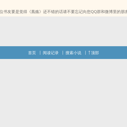
位书友要是觉得《凰殇》还不错的话请不要忘记向您QQ群和微博里的朋
首页
阅读记录
搜索小说
顶部