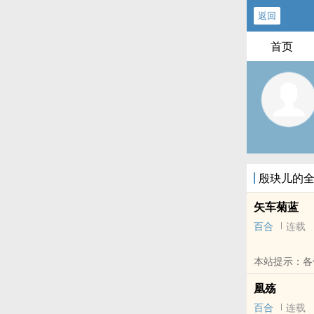
返回
首页
殷玦儿的
矢车菊蓝
百合
连载
本站提示：各
哦！
凰殇
百合
连载