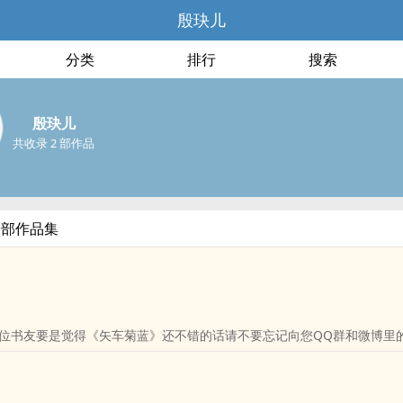
殷玦儿
分类
排行
搜索
殷玦儿
共收录 2 部作品
全部作品集
位书友要是觉得《矢车菊蓝》还不错的话请不要忘记向您QQ群和微博里